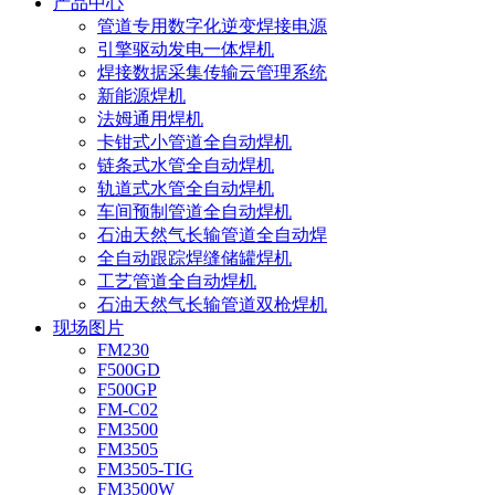
产品中心
管道专用数字化逆变焊接电源
引擎驱动发电一体焊机
焊接数据采集传输云管理系统
新能源焊机
法姆通用焊机
卡钳式小管道全自动焊机
链条式水管全自动焊机
轨道式水管全自动焊机
车间预制管道全自动焊机
石油天然气长输管道全自动焊
全自动跟踪焊缝储罐焊机
工艺管道全自动焊机
石油天然气长输管道双枪焊机
现场图片
FM230
F500GD
F500GP
FM-C02
FM3500
FM3505
FM3505-TIG
FM3500W